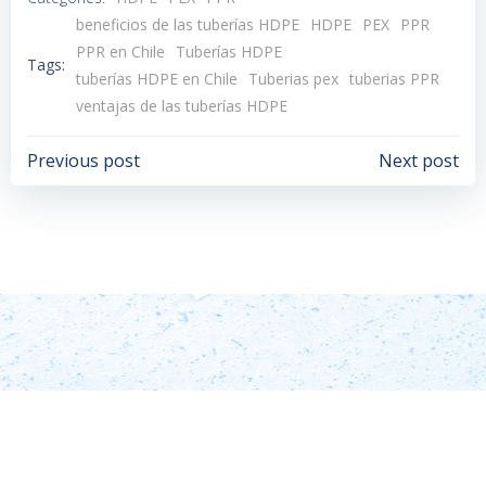
beneficios de las tuberías HDPE
HDPE
PEX
PPR
PPR en Chile
Tuberías HDPE
Tags:
tuberías HDPE en Chile
Tuberias pex
tuberias PPR
ventajas de las tuberías HDPE
Navegación
Navegación
Previous post
Next post
de
de
entradas
entradas