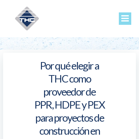
Saltar
al
contenido
Por qué elegir a
THC como
proveedor de
PPR, HDPE y PEX
para proyectos de
construcción en