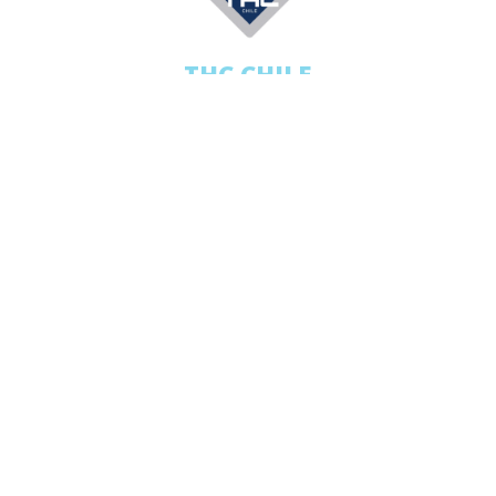
THC CHILE
Home
Productos
Quienes Somos
Equipo
Blog
Descargables
Contacto
PP-RCT
PPR
TUBERÍAS HDPE
HDPE
VALCO
DRAIN SYSTEM
PEXLOCK PULGADAS
PEXLOCK MILIMETROS
FLAIR IT
+562 2889 4811
+569 6496 2325
ventas@thc.cl
Agencia SEO en Chile
© 2026
THC Chile
. Desarrollo
Posicionamiento.cl
PPR en Chile
,
HDPE en Chile, Tuberías Pex